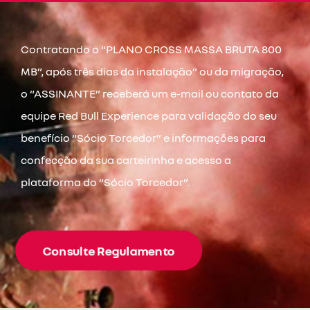
Contratando o “PLANO CROSS MASSA BRUTA 800
MB”, após três dias da instalação” ou da migração,
o “ASSINANTE” receberá um e-mail ou contato da
equipe Red Bull Experience para validação do seu
benefício “Sócio Torcedor” e informações para
confecção da sua carteirinha e acesso a
plataforma do “Sócio Torcedor”.
Consulte Regulamento